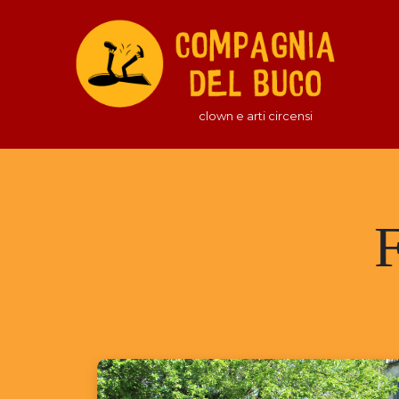
clown e arti circensi
F